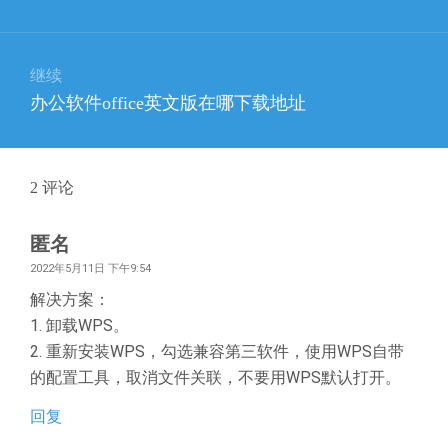
导
篇
航
文
章：
继续
下
办公软件office英文版在哪下载地址
篇
文
章：
2
评论
匿名
2022年5月11日 下午9:54
解决方案：
1. 卸载WPS。
2. 重新安装WPS，勾选兼容第三软件，使用WPS自带
的配置工具，取消文件关联，不要用WPS默认打开。
回复