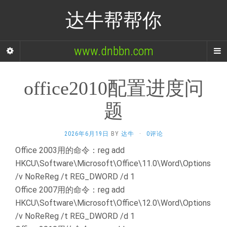
达牛帮帮你
www.dnbbn.com
office2010配置进度问
题
2026年6月19日
BY
达牛
·
0评论
Office 2003用的命令：reg add
HKCU\Software\Microsoft\Office\11.0\Word\Options
/v NoReReg /t REG_DWORD /d 1
Office 2007用的命令：reg add
HKCU\Software\Microsoft\Office\12.0\Word\Options
/v NoReReg /t REG_DWORD /d 1