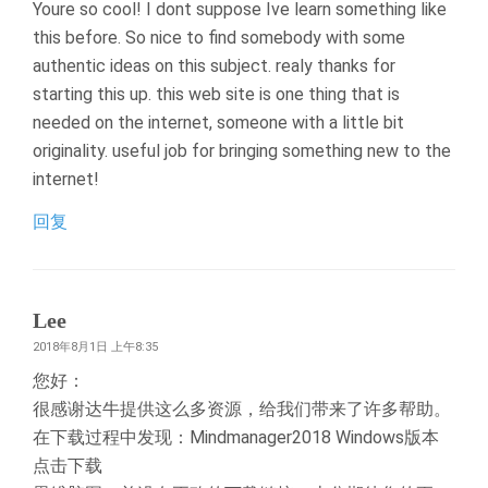
Youre so cool! I dont suppose Ive learn something like
this before. So nice to find somebody with some
authentic ideas on this subject. realy thanks for
starting this up. this web site is one thing that is
needed on the internet, someone with a little bit
originality. useful job for bringing something new to the
internet!
回复
Lee
2018年8月1日 上午8:35
您好：
很感谢达牛提供这么多资源，给我们带来了许多帮助。
在下载过程中发现：Mindmanager2018 Windows版本
点击下载