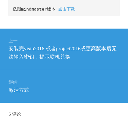
亿图mindmaster版本 
点击下载
文
上一
章
上
安装完visio2016 或者project2016或更高版本后无
导
篇
法输入密钥，提示联机兑换
航
文
章：
继续
下
激活方式
篇
文
章：
5
评论